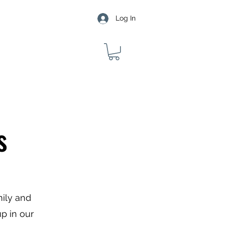
Log In
s
mily and
up in our