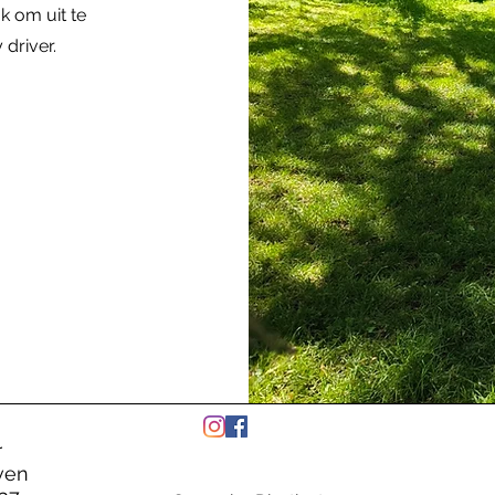
k om uit te
driver.
r
ven