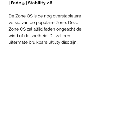
| Fade 5 | Stability 2.6
De Zone OS is de nog overstabielere
versie van de populaire Zone. Deze
Zone OS zal altijd faden ongeacht de
wind of de snelheid. Dit zal een
uitermate bruikbare ultility disc zijn,
waar je bijvoorbeeld unieke flex lines
moet gooien of een scherpe bocht
om moet.
Panovenweg 18
6905DW Zevenaar
Buitengoed de Panoven
btw: NL003266770B37
Terms and Conditions
Privacy Policy