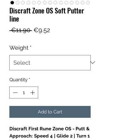
Discraft Zone OS Soft Putter
line
Regular
Sale
 €11.90 
€9.52
Price
Price
Weight
*
Quantity
*
Add to Cart
Discraft First Rune Zone OS - Putt &
Approach: Speed 4 | Glide 2 | Turn 1