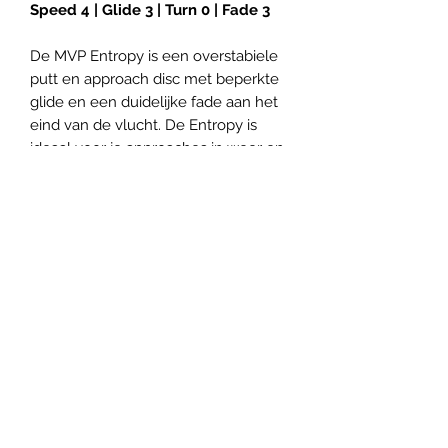
Speed 4 | Glide 3 | Turn 0 | Fade 3
De MVP Entropy is een overstabiele
putt en approach disc met beperkte
glide en een duidelijke fade aan het
eind van de vlucht. De Entropy is
ideaal voor je approaches in weer en
wind. Ook bij harde wind kun je bij je
putt vertrouwen op de Entropy.
Panovenweg 18
6905DW Zevenaar
Buitengoed de Panoven
btw: NL003266770B37
Terms and Conditions
Privacy Policy