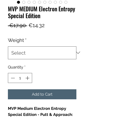
MVP MEDIUM Electron Entropy
Special Edition
Regular
Sale
 €17.90 
€14.32
Price
Price
Weight
*
Quantity
*
Add to Cart
MVP Medium Electron Entropy
Special Edition - Putt & Approach: